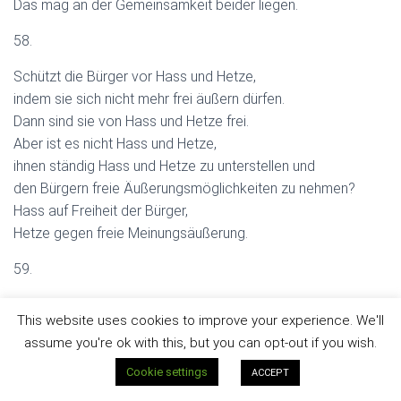
Das mag an der Gemeinsamkeit beider liegen.
58.
Schützt die Bürger vor Hass und Hetze,
indem sie sich nicht mehr frei äußern dürfen.
Dann sind sie von Hass und Hetze frei.
Aber ist es nicht Hass und Hetze,
ihnen ständig Hass und Hetze zu unterstellen und
den Bürgern freie Äußerungsmöglichkeiten zu nehmen?
Hass auf Freiheit der Bürger,
Hetze gegen freie Meinungsäußerung.
59.
Freiheitsfresser –
This website uses cookies to improve your experience. We'll
auf allen Ebenen –
assume you're ok with this, but you can opt-out if you wish.
technisch perfektioniert –
Denunziantentum wächst –
Cookie settings
ACCEPT
großer Markt für Anwaltskanzleien.