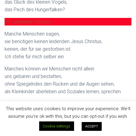
das Glück des kleinen Vogels,
das Pech des Hungerfalken?
29. Leidender Christus
Manche Menschen sagen,
sie benötigen keinen leidenden Jesus Christus,
keinen, der für sie gestorben ist.
Ich stehe für mich selber ein.
Manches können wir Menschen nicht allein:
uns gebären und bestatten,
ohne Spiegelndes den Rücken und die Augen sehen,
als Kleinkinder überleben und Soziales lernen, sprechen.
Und so bedarf der Mensch auch,
This website uses cookies to improve your experience. We'll
um mit Gott versöhnt zu werden,
assume you're ok with this, but you can opt-out if you wish.
um in den tiefsten Tiefen seines Wesens
mit Gott versöhnt zu werden, den Versöhner.
Cookie settings
ACCEPT