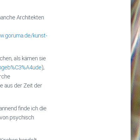
anche Architekten
ww.goruma.de/kunst-
chen, als kämen sie
chengeb%C3%A4ude
),
irche
ie aus der Zeit der
pannend finde ich die
 von psychisch