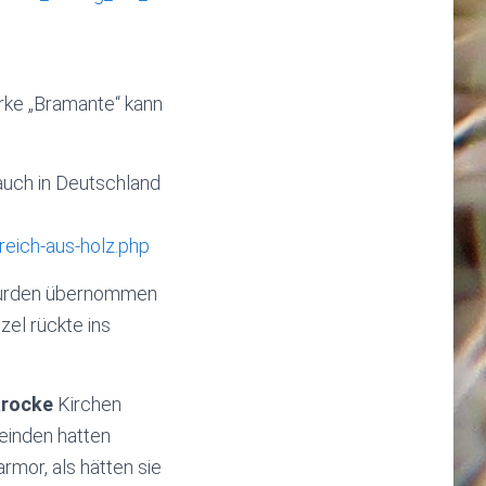
ke „Bramante“ kann
auch in Deutschland
eich-aus-holz.php
wurden übernommen
zel rückte ins
arocke
Kirchen
einden hatten
rmor, als hätten sie