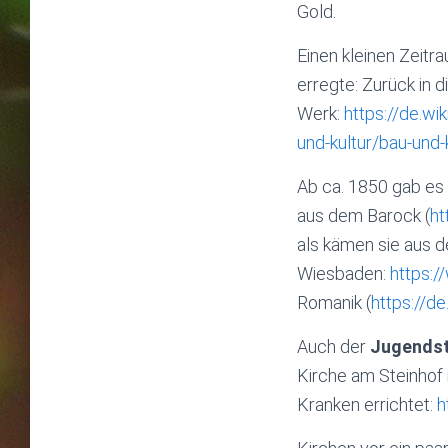
Gold.
Einen kleinen Zeitr
erregte: Zurück in d
Werk:
https://de.wi
und-kultur/bau-und-
Ab ca. 1850 gab es
aus dem Barock (
ht
als kämen sie aus de
Wiesbaden:
https:
Romanik (
https://d
Auch der
Jugendst
Kirche am Steinhof 
Kranken errichtet:
h