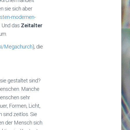
Kirchen handelt
n sie sich aber
arsten-modernen-
. Und das
Zeitalter
um.
wiki/Megachurch
), die
e gestaltet sind?
Menschen. Manche
 Menschen sehr
er, Formen, Licht,
 sind zeitlos. Sie
nen der Mensch sich