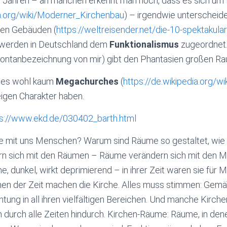
ar Jahren – an manchen erkennt man noch, dass es sich um 
ia.org/wiki/Moderner_Kirchenbau
) – irgendwie unterscheide
ren Gebäuden (
https://weltreisender.net/die-10-spektakul
e werden in Deutschland dem
Funktionalismus
zugeordnet
ontanbezeichnung von mir) gibt den Phantasien großen Ra
t es wohl kaum
Megachurches
(
https://de.wikipedia.org/
igen Charakter haben.
ps://www.ekd.de/030402_barth.html
it uns Menschen? Warum sind Räume so gestaltet, wie si
n sich mit den Räumen – Räume verändern sich mit den 
he, dunkel, wirkt deprimierend – in ihrer Zeit waren sie für
en der Zeit machen die Kirche. Alles muss stimmen: Gemäu
htung in all ihren vielfältigen Bereichen. Und manche Kirchen
durch alle Zeiten hindurch. Kirchen-Räume: Räume, in de