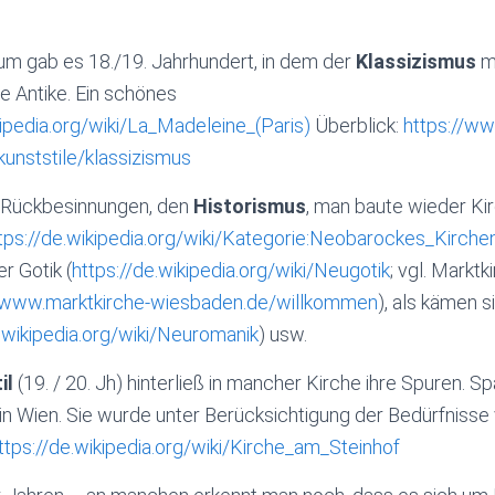
aum gab es 18./19. Jahrhundert, in dem der
Klassizismus
m
ie Antike. Ein schönes
kipedia.org/wiki/La_Madeleine_(Paris)
Überblick:
https://w
kunststile/klassizismus
 Rückbesinnungen, den
Historismus
, man baute wieder Kir
tps://de.wikipedia.org/wiki/Kategorie:Neobarockes_Kir
r Gotik (
https://de.wikipedia.org/wiki/Neugotik
; vgl. Marktk
//www.marktkirche-wiesbaden.de/willkommen
), als kämen s
e.wikipedia.org/wiki/Neuromanik
) usw.
il
(19. / 20. Jh) hinterließ in mancher Kirche ihre Spuren. S
in Wien. Sie wurde unter Berücksichtigung der Bedürfnisse
ttps://de.wikipedia.org/wiki/Kirche_am_Steinhof