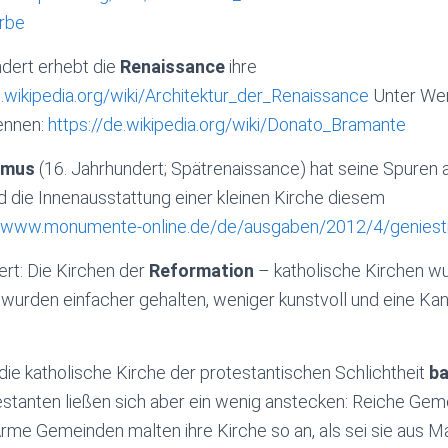
rbe
ndert erhebt die
Renaissance
ihre
e.wikipedia.org/wiki/Architektur_der_Renaissance
Unter Wer
ennen:
https://de.wikipedia.org/wiki/Donato_Bramante
smus
(16. Jahrhundert; Spätrenaissance) hat seine Spuren 
rd die Innenausstattung einer kleinen Kirche diesem
//www.monumente-online.de/de/ausgaben/2012/4/geniestr
ert: Die Kirchen der
Reformation
– katholische Kirchen 
wurden einfacher gehalten, weniger kunstvoll und eine Kan
die katholische Kirche der protestantischen Schlichtheit
b
estanten ließen sich aber ein wenig anstecken: Reiche Gem
me Gemeinden malten ihre Kirche so an, als sei sie aus Ma