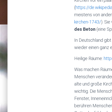
Kirchen vor ein pa
(
https://de.wikiped
meistens von ande
kirchen-1743/
). Si
des Beton
(eine Sp
In Deutschland gib
wieder einen ganz e
Heilige Räume:
htt
Was machen Räume m
Menschen veränder
alte und große Kirc
wichtig. Die Mensch
Fenster, Inneneinric
berühren Menschen 