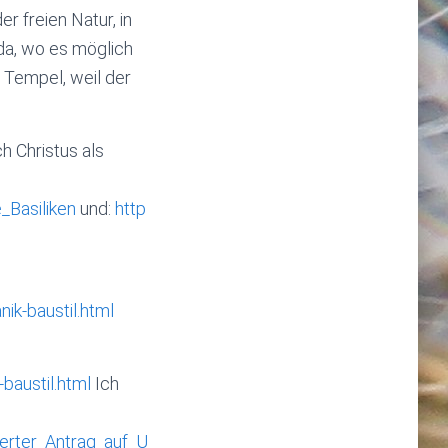
r freien Natur, in
da, wo es möglich
 Tempel, weil der
h Christus als
_Basiliken
und:
http
ik-baustil.html
baustil.html
Ich
erter_Antrag_auf_U