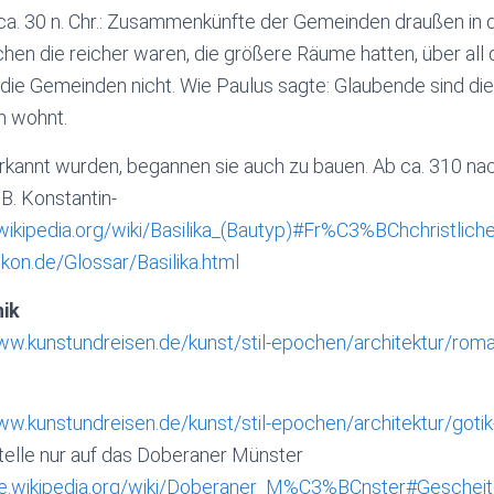
ca. 30 n. Chr.: Zusammenkünfte der Gemeinden draußen in de
en die reicher waren, die größere Räume hatten, über all 
 die Gemeinden nicht. Wie Paulus sagte: Glaubende sind die
en wohnt.
erkannt wurden, begannen sie auch zu bauen. Ab ca. 310 nac
.B. Konstantin-
.wikipedia.org/wiki/Basilika_(Bautyp)#Fr%C3%BChchristliche
ikon.de/Glossar/Basilika.html
ik
ww.kunstundreisen.de/kunst/stil-epochen/architektur/roman
ww.kunstundreisen.de/kunst/stil-epochen/architektur/gotik-
telle nur auf das Doberaner Münster
de.wikipedia.org/wiki/Doberaner_M%C3%BCnster#Gescheit