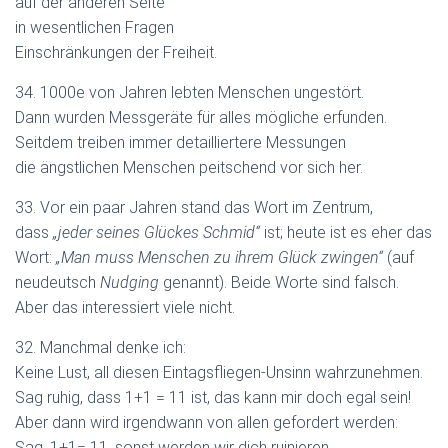
auf der anderen Seite
in wesentlichen Fragen
Einschränkungen der Freiheit.
34. 1000e von Jahren lebten Menschen ungestört.
Dann wurden Messgeräte für alles mögliche erfunden.
Seitdem treiben immer detailliertere Messungen
die ängstlichen Menschen peitschend vor sich her.
33. Vor ein paar Jahren stand das Wort im Zentrum,
dass
„jeder seines Glückes Schmid“
ist; heute ist es eher das
Wort:
„Man muss Menschen zu ihrem Glück zwingen“
(auf
neudeutsch
Nudging
genannt). Beide Worte sind falsch.
Aber das interessiert viele nicht.
32. Manchmal denke ich:
Keine Lust, all diesen Eintagsfliegen-Unsinn wahrzunehmen.
Sag ruhig, dass 1+1 = 11 ist, das kann mir doch egal sein!
Aber dann wird irgendwann von allen gefordert werden:
Sag, 1+1= 11, sonst werden wir dich ruinieren.