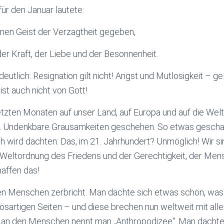
ür den Januar lautete:
einen Geist der Verzagtheit gegeben,
er Kraft, der Liebe und der Besonnenheit.
utlich: Resignation gilt nicht! Angst und Mutlosigkeit – gel
ist auch nicht von Gott!
letzten Monaten auf unser Land, auf Europa und auf die We
m. Undenkbare Grausamkeiten geschehen. So etwas gescha
 wird dachten: Das, im 21. Jahrhundert? Unmöglich! Wir si
Weltordnung des Friedens und der Gerechtigkeit, der Mens
haffen das!
n Menschen zerbricht. Man dachte sich etwas schön, was n
sartigen Seiten – und diese brechen nun weltweit mit alle
 an den Menschen nennt man „Anthropodizee“. Man dachte