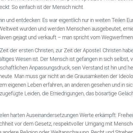
ckt: So einfach ist der Mensch nicht.
in und entdecken: Es war eigentlich nur in weiten Teilen E
Weltweit wurden und werden Menschen ausgebeutet, ernied
Sklaven gejagt und verkauft – man spricht vom Wegwerfme
eit der ersten Christen, zur Zeit der Apostel. Christen hab
tiges Wesen ist. Der Mensch ist gefangen in sich selbst, ve
schaftlichen Anpassungsdruck, sein Verstand ist hin und he
it heute. Man muss gar nicht an die Grausamkeiten der Ideolo
rem eigenen Leben erfahren, an anderen gesehen und in sic
ugefügte Leiden, die Erniedrigungen, das bösartige Geläc
vielen harten Auseinandersetzungen Werte erkämpft: Freiheit
ichheit vor dem Gesetz, respektvoller Umgang mit Mensche
e andere Religion oder Weltanschauung, Recht und Streben