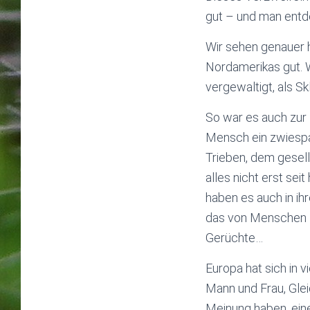
gut – und man entde
Wir sehen genauer h
Nordamerikas gut. 
vergewaltigt, als 
So war es auch zur Z
Mensch ein zwiespäl
Trieben, dem gesell
alles nicht erst se
haben es auch in ih
das von Menschen z
Gerüchte…
Europa hat sich in 
Mann und Frau, Gle
Meinung haben, ein