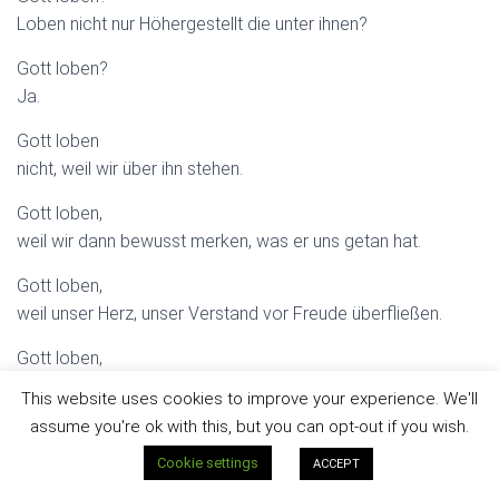
Loben nicht nur Höhergestellt die unter ihnen?
Gott loben?
Ja.
Gott loben
nicht, weil wir über ihn stehen.
Gott loben,
weil wir dann bewusst merken, was er uns getan hat.
Gott loben,
weil unser Herz, unser Verstand vor Freude überfließen.
Gott loben,
weil wir teilhaben an der Gott lobenden Schöpfung.
This website uses cookies to improve your experience. We'll
assume you're ok with this, but you can opt-out if you wish.
Gott loben
im Chor Glaubender aller Zeiten und aller Welt.
Cookie settings
ACCEPT