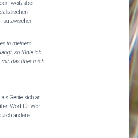
ieben, weiß aber
realistischen
 Frau zwischen
les in meinem
angt, so fühle ich
 mir, das über mich
 als Genie sich an
ten Wort für Wort
 durch andere.