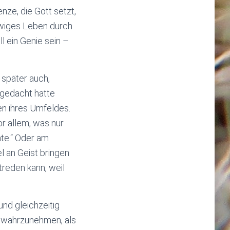
nze, die Gott setzt,
 ewiges Leben durch
ll ein Genie sein –
 später auch,
 gedacht hatte
n ihres Umfeldes.
r allem, was nur
nte.“ Oder am
l an Geist bringen
itreden kann, weil
nd gleichzeitig
u wahrzunehmen, als