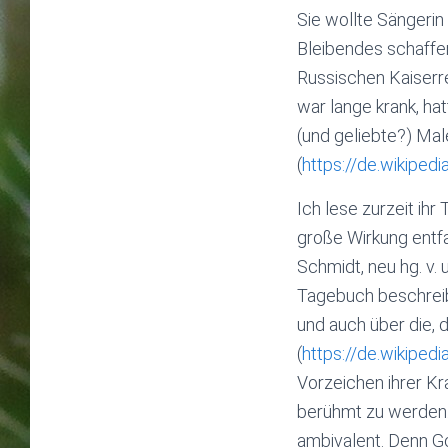
Sie wollte Sängerin
Bleibendes schaffen
Russischen Kaiserrei
war lange krank, ha
(und geliebte?) Mal
(
https://de.wikiped
Ich lese zurzeit ih
große Wirkung entf
Schmidt, neu hg. v.
Tagebuch beschreibt
und auch über die, 
(
https://de.wikiped
Vorzeichen ihrer Kr
berühmt zu werden. 
ambivalent. Denn Go