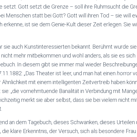
 setzt. Gott setzt die Grenze – soll ihre Ruhmsucht die Gre
i Menschen statt bei Gott? Gott will ihren Tod – sie will
h erkenne, ist sie dem Genie-Kult dieser Zeit erlegen. Sie wi
ar sie auch Kunstinteressierten bekannt. Berühmt wurde sie
es nicht mehr mitbekommen und wohl anders, als sie es sich
ebuch. In diesem gibt sie immer mal wieder Beschreibunge
7.11.1882: „Das Theater ist leer, und man hat einen
horror
vo
Ähnlichkeit mit einem intelligenten Zeitvertreib haben kön
 sie: „die vornehmtuende Banalität in Verbindung mit Mange
ichzeitig merkt sie aber selbst, dass sie bei vielem nicht m
.
end an dem Tagebuch, dieses Schwanken, dieses Urteilen u
die klare Erkenntnis, der Versuch, sich als besondere Fra