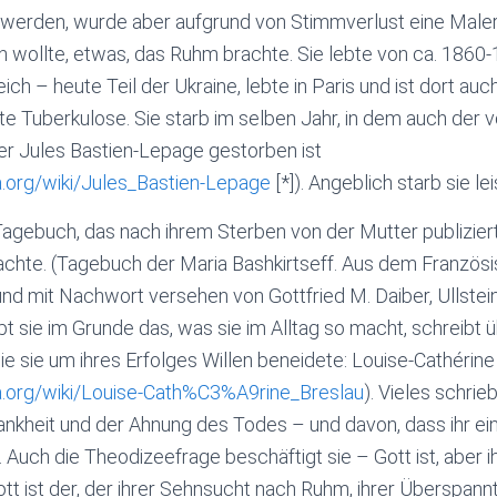
 werden, wurde aber aufgrund von Stimmverlust eine Maleri
 wollte, etwas, das Ruhm brachte. Sie lebte von ca. 1860
ch – heute Teil der Ukraine, lebte in Paris und ist dort auc
tte Tuberkulose. Sie starb im selben Jahr, in dem auch der 
er Jules Bastien-Lepage gestorben ist
ia.org/wiki/Jules_Bastien-Lepage
[*]). Angeblich starb sie le
r Tagebuch, das nach ihrem Sterben von der Mutter publizie
achte. (Tagebuch der Maria Bashkirtseff. Aus dem Französ
 und mit Nachwort versehen von Gottfried M. Daiber, Ullstei
 sie im Grunde das, was sie im Alltag so macht, schreibt 
die sie um ihres Erfolges Willen beneidete: Louise-Cathérine
ia.org/wiki/Louise-Cath%C3%A9rine_Breslau
). Vieles schrie
ankheit und der Ahnung des Todes – und davon, dass ihr ein
Auch die Theodizeefrage beschäftigt sie – Gott ist, aber ih
tt ist der, der ihrer Sehnsucht nach Ruhm, ihrer Überspannt