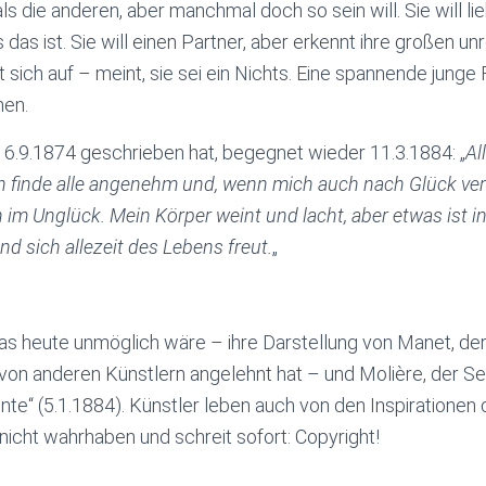
 als die anderen, aber manchmal doch so sein will. Sie will l
 das ist. Sie will einen Partner, aber erkennt ihre großen un
t sich auf – meint, sie sei ein Nichts. Eine spannende junge
men.
m 6.9.1874 geschrieben hat, begegnet wieder 11.3.1884: „
Al
ich finde alle angenehm und, wenn mich auch nach Glück verl
 im Unglück. Mein Körper weint und lacht, aber etwas ist in
nd sich allezeit des Lebens freut.
„
was heute unmöglich wäre – ihre Darstellung von Manet, der
n anderen Künstlern angelehnt hat – und Molière, der Sei
nte“ (5.1.1884). Künstler leben auch von den Inspirationen
nicht wahrhaben und schreit sofort: Copyright!