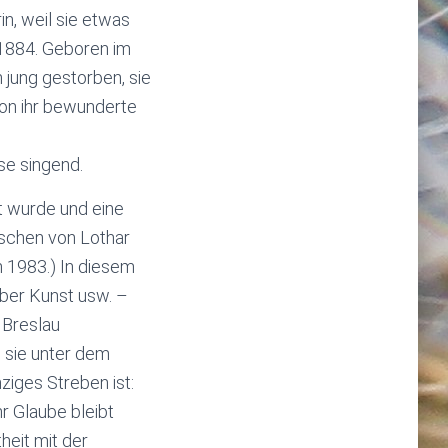
n, weil sie etwas
-1884. Geboren im
h jung gestorben, sie
von ihr bewunderte
ise singend.
rt wurde und eine
ischen von Lothar
n 1983.) In diesem
über Kunst usw. –
 Breslau
b sie unter dem
ziges Streben ist:
r Glaube bleibt
heit mit der